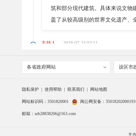
筑和部分现代建筑。具体来说文物
盖了从较高级别的世界文化遗产、
主持人
2018-07-24 02:11
是的，那现阶段长乐区文物
各省政府网站
设区市
周莹
2018-07-24 02:12
隐私保护
|
使用帮助
|
联系我们
|
网站地图
网站标识码：3501820001
闽公网安备：3501820200019
好，根据全国第三次不可移动
邮箱：szb28838206@163.com
塔、九头马古民居3处国家级、南阳
主
堂14处、古民居2处、名人故居20