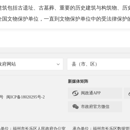
建筑包括古遗址、古墓葬、重要的历史建筑与构筑物、历
全国文物保护单位，一直到文物保护单位中的受法律保护
建筑的基本情况如何？请周局长介绍一下。
政府网站
县（市、区）
新媒体矩阵

闽政通APP
3号
闽ICP备18020295号-2

市政府官方微信
文物普查结果，我区公布现存的文物建筑112处，其中
陈氏祠堂、高应松祠堂2处省级、45处区级）、尚未核定
办单位：福州市长乐区人民政府办公室
承办单位：福州市长乐区数据管
处、古庙宇9处、古桥15处、防御城池1处、塔（阁）1处）