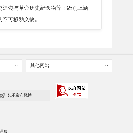
史遗迹与革命历史纪念物等；级别上涵
的不可移动文物。
其他网站

长乐发布微博
定级文物建筑50处（显应宫、圣寿宝
公布为文保单位的文物建筑有62处（祠
理局
。