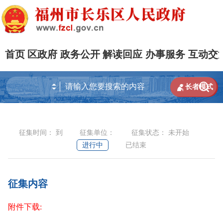
首页
区政府
政务公开
解读回应
办事服务
互动交


长者模式
征集时间：
到
征集单位：
征集状态：
未开始
进行中
已结束
征集内容
附件下载: