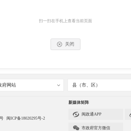
扫一扫在手机上查看当前页面
关闭
政府网站
县（市、区）
新媒体矩阵

闽政通APP
3号
闽ICP备18020295号-2

市政府官方微信