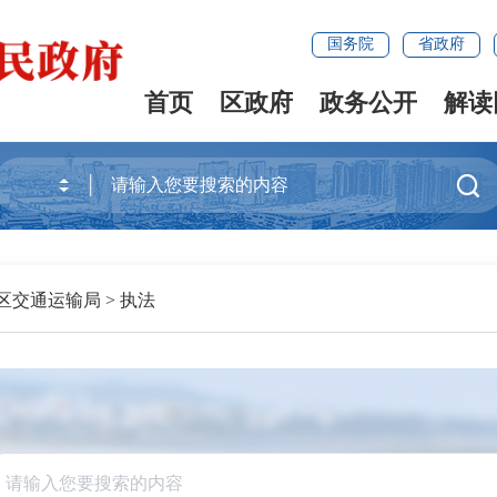
国务院
省政府
首页
区政府
政务公开
解读

区交通运输局
>
执法